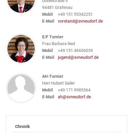
Dobelstraße 5
94481
Grafenau
Mobil
+49 151 55342251
E-Mail
vorstand@svneudorf.de
E/F Turnier
Frau Barbara Ned
Mobil
+49 151 46606039
E-Mail
jugend@svneudorf.de
AH-Turnier
Herr Hubert Sailer
Mobil
+49 171 9985364
E-Mail
ah@svneudorf.de
Chronik