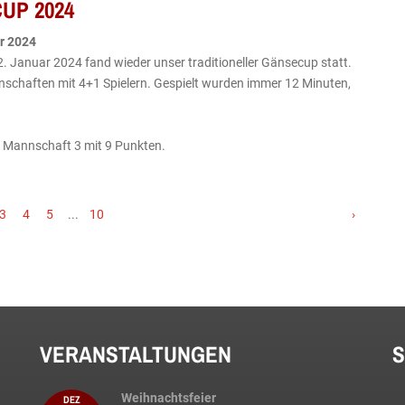
UP 2024
r
2024
2. Januar 2024 fand wieder unser traditioneller Gänsecup statt.
schaften mit 4+1 Spielern. Gespielt wurden immer 12 Minuten,
 Mannschaft 3 mit 9 Punkten.
3
4
5
...
10
›
VERANSTALTUNGEN
S
Weihnachtsfeier
DEZ