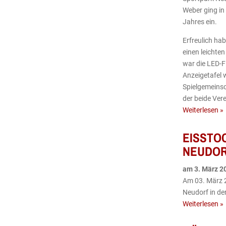
Weber ging in
Jahres ein.
Erfreulich ha
einen leichten
war die LED-F
Anzeigetafel w
Spielgemeins
der beide Vere
Weiterlesen »
EISSTO
NEUDOR
am
3
.
März
2
Am 03. März 2
Neudorf in der
Weiterlesen »