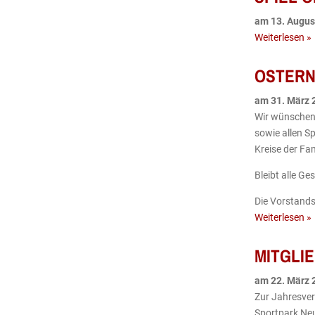
am
13
.
Augus
Weiterlesen »
OSTERN
am
31
.
März
Wir wünschen 
sowie allen S
Kreise der Fam
Bleibt alle Ge
Die Vorstand
Weiterlesen »
MITGLI
am
22
.
März
Zur Jahresver
Sportpark Neu