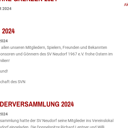
Ak
t
2024
 2024
2024
allen unseren Mitgliedern, Spielern, Freunden und Bekannten
ponsoren und Gönnern des SV Neudorf 1967 e.V. frohe Ostern im
ilien!
sund!
schaft des SVN
EDERVERSAMMLUNG 2024
2024
sammlung hatte der SV Neudorf seine Mitglieder ins Vereinslokal
dorf eingeladen. Die Doppelspitze Richard Lentner und Willi