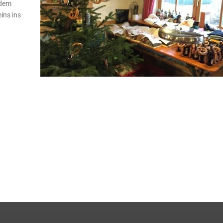
 dem
ins ins