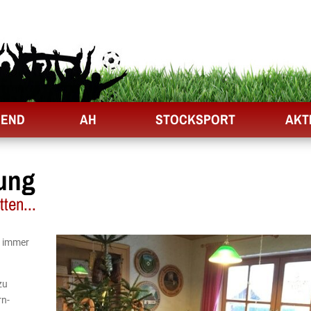
GEND
AH
STOCKSPORT
AKT
ung
ten...
s immer
zu
rn-