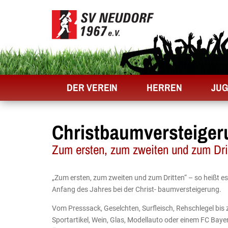
DER VEREIN
HERREN
JU
Christbaumversteiger
Zum ersten, zum zweiten und zum Drit
„Zum ersten, zum zweiten und zum Dritten“ – so heißt e
Anfang des Jahres bei der Christ- baumversteigerung.
Vom Presssack, Geselchten, Surfleisch, Rehschlegel bis 
Sportartikel, Wein, Glas, Modellauto oder einem FC Baye